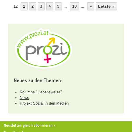
12
1
2
3
4
5
...
10
...
»
Letzte »
Neues zu den Themen:
Kolumne "Liebensweise"
News
Projekt Sozial in den Medien
Newsletter:
gleich abonnieren »