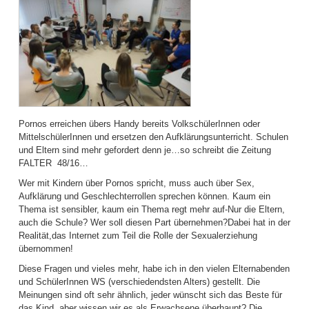
Pornos erreichen übers Handy bereits VolkschülerInnen oder
MittelschülerInnen und ersetzen den Aufklärungsunterricht. Schulen
und Eltern sind mehr gefordert denn je…so schreibt die Zeitung
FALTER 48/16…
Wer mit Kindern über Pornos spricht, muss auch über Sex,
Aufklärung und Geschlechterrollen sprechen können. Kaum ein
Thema ist sensibler, kaum ein Thema regt mehr auf-Nur die Eltern,
auch die Schule? Wer soll diesen Part übernehmen?Dabei hat in der
Realität,das Internet zum Teil die Rolle der Sexualerziehung
übernommen!
Diese Fragen und vieles mehr, habe ich in den vielen Elternabenden
und SchülerInnen WS (verschiedendsten Alters) gestellt. Die
Meinungen sind oft sehr ähnlich, jeder wünscht sich das Beste für
das Kind, aber wissen wir es als Erwachsene überhaupt? Die