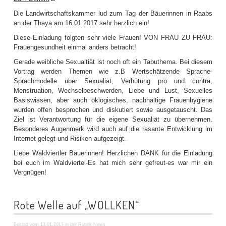
Die Landwirtschaftskammer lud zum Tag der Bäuerinnen in Raabs
an der Thaya am 16.01.2017 sehr herzlich ein!
Diese Einladung folgten sehr viele Frauen! VON FRAU ZU FRAU:
Frauengesundheit einmal anders betracht!
Gerade weibliche Sexualtiät ist noch oft ein Tabuthema. Bei diesem
Vortrag werden Themen wie z.B Wertschätzende Sprache-
Sprachmodelle über Sexualiät, Verhütung pro und contra,
Menstruation, Wechselbeschwerden, Liebe und Lust, Sexuelles
Basiswissen, aber auch öklogisches, nachhaltige Frauenhygiene
wurden offen besprochen und diskutiert sowie ausgetauscht. Das
Ziel ist Verantwortung für die eigene Sexualiät zu übernehmen.
Besonderes Augenmerk wird auch auf die rasante Entwicklung im
Internet gelegt und Risiken aufgezeigt.
Liebe Waldviertler Bäuerinnen! Herzlichen DANK für die Einladung
bei euch im Waldviertel-Es hat mich sehr gefreut-es war mir ein
Vergnügen!
Rote Welle auf „WOLLKEN“
Beitrag vom 13.01.2017 in der Rubrik
News