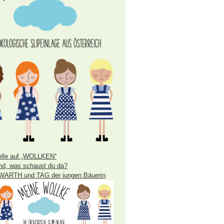
lle auf „WOLLKEN“
nd, was schaust du da?
WARTH und TAG der jungen Bäuerin