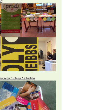
rf
hnische Schule Scheibbs