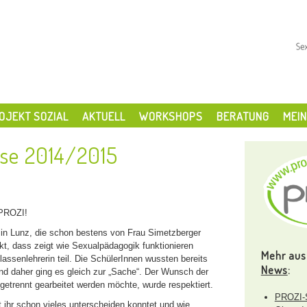
OJEKT SOZIAL
AKTUELL
WORKSHOPS
BERATUNG
MEIN
sse 2014/2015
 PROZI!
 in Lunz, die schon bestens von Frau Simetzberger
ekt, dass zeigt wie Sexualpädagogik funktionieren
Mehr aus
ssenlehrerin teil. Die SchülerInnen wussten bereits
News
:
d daher ging es gleich zur „Sache“. Der Wunsch der
getrennt gearbeitet werden möchte, wurde respektiert.
PROZI-S
ut ihr schon vieles unterscheiden konntet und wie