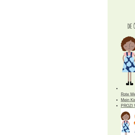
Rote We
Mein Ki
PROZI 