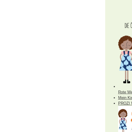
Rote We
Mein Ki
PROZI 