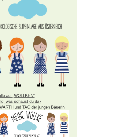
lle auf „WOLLKEN“
nd, was schaust du da?
WARTH und TAG der jungen Bäuerin