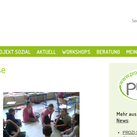
OJEKT SOZIAL
AKTUELL
WORKSHOPS
BERATUNG
MEIN
se
Mehr aus
News
:
PROZI-S