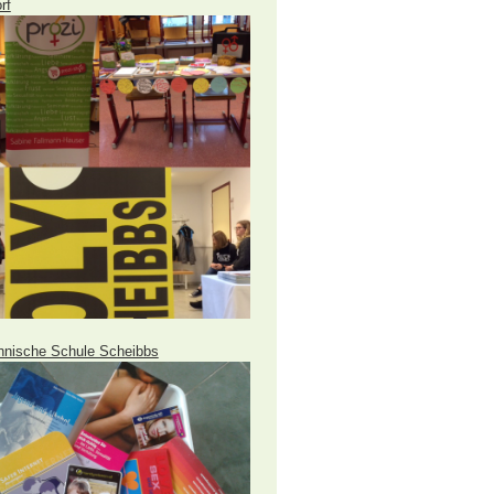
rf
hnische Schule Scheibbs