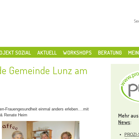
OJEKT SOZIAL
AKTUELL
WORKSHOPS
BERATUNG
MEIN
nde Gemeinde Lunz am
en-Frauengesundheit einmal anders erleben….mit
Mehr aus
 & Renate Heim
News
:
PROZI-S