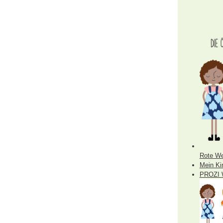
Rote We
Mein Ki
PROZI 