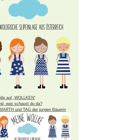
lle auf „WOLLKEN“
nd, was schaust du da?
WARTH und TAG der jungen Bäuerin