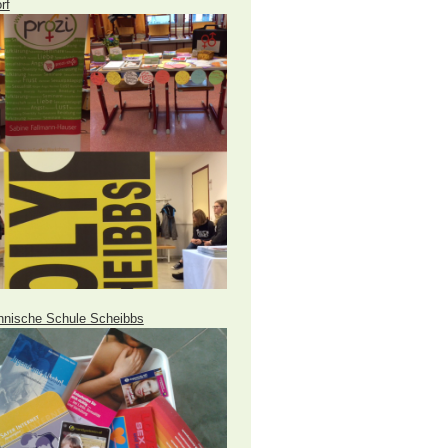
rf
hnische Schule Scheibbs